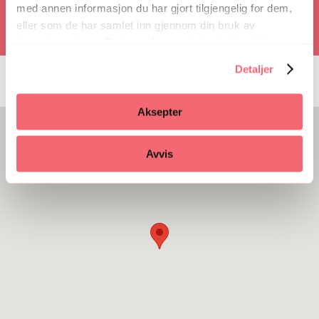
med annen informasjon du har gjort tilgjengelig for dem,
eller som de har samlet inn gjennom din bruk av
tjenestene deres. Du kan når som helst trekke ditt
samtykke i ettertid ved å trykke på bindersen i hjørnet,
Detaljer
så endre samtykke og så avvis.
Aksepter
Avvis