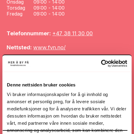
Onsdag
09:00
-
14:00
Torsdag
09:00
-
14:00
Fredag
09:00
-
14:00
Telefonnummer:
+47 38 11 30 00
Nettsted:
www.fvn.no/
Nettsted
Denne nettsiden bruker cookies
Veibeskrivelse
Vi bruker informasjonskapsler for å gi innhold og
annonser et personlig preg, for å levere sosiale
mediefunksjoner og for å analysere trafikken vår. Vi deler
dessuten informasjon om hvordan du bruker nettstedet
Ring
vårt, med partnerne våre innen sosiale medier,
annonsering og analysearbeid, som kan kombinere den