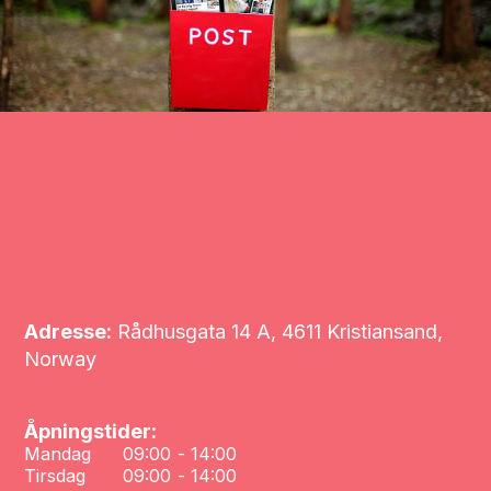
Adresse:
Rådhusgata 14 A, 4611 Kristiansand,
Norway
Åpningstider:
Mandag
09:00
-
14:00
Tirsdag
09:00
-
14:00