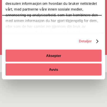
Veibeskrivelse
dessuten informasjon om hvordan du bruker nettstedet
vårt, med partnerne våre innen sosiale medier,
annonsering og analysearbeid, som kan kombinere den
med annen informasjon du har gjort tilgjengelig for dem,
Ring
eller som de har samlet inn gjennom din bruk av
tjenestene deres. Du kan når som helst trekke ditt
samtykke i ettertid ved å trykke på bindersen i hjørnet,
Detaljer
så endre samtykke og så avvis.
Aksepter
Avvis