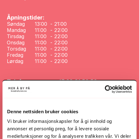
Åpningstider:
Søndag
13:00
-
21:00
Mandag
11:00
-
22:00
Tirsdag
11:00
-
22:00
Onsdag
11:00
-
22:00
Torsdag
11:00
-
22:00
Fredag
11:00
-
22:00
Lørdag
11:00
-
22:00
Telefonnummer:
+47 99 31 50 50
Nettsted:
www.bellini-krs.no/
Denne nettsiden bruker cookies
Nettsted
Vi bruker informasjonskapsler for å gi innhold og
annonser et personlig preg, for å levere sosiale
mediefunksjoner og for å analysere trafikken vår. Vi deler