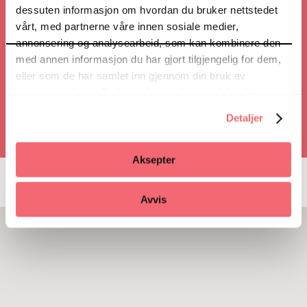
Veibeskrivelse
dessuten informasjon om hvordan du bruker nettstedet
vårt, med partnerne våre innen sosiale medier,
annonsering og analysearbeid, som kan kombinere den
med annen informasjon du har gjort tilgjengelig for dem,
Ring
eller som de har samlet inn gjennom din bruk av
tjenestene deres. Du kan når som helst trekke ditt
samtykke i ettertid ved å trykke på bindersen i hjørnet,
Detaljer
så endre samtykke og så avvis.
Aksepter
Avvis