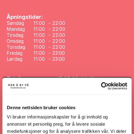
Åpningstider:
Søndag
11:00
-
22:00
Mandag
11:00
-
22:00
Tirsdag
11:00
-
22:00
Onsdag
11:00
-
22:00
Torsdag
11:00
-
22:00
Fredag
11:00
-
23:00
Lørdag
11:00
-
23:00
Telefonnummer:
+47 95 00 44 40
Nettsted:
takeaway.duell.no/dolly-kristiansand
Denne nettsiden bruker cookies
Nettsted
Vi bruker informasjonskapsler for å gi innhold og
annonser et personlig preg, for å levere sosiale
mediefunksjoner og for å analysere trafikken vår. Vi deler