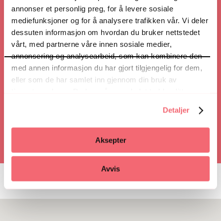
annonser et personlig preg, for å levere sosiale
Nettsted
mediefunksjoner og for å analysere trafikken vår. Vi deler
dessuten informasjon om hvordan du bruker nettstedet
vårt, med partnerne våre innen sosiale medier,
Veibeskrivelse
annonsering og analysearbeid, som kan kombinere den
med annen informasjon du har gjort tilgjengelig for dem,
eller som de har samlet inn gjennom din bruk av
tjenestene deres. Du kan når som helst trekke ditt
Ring
samtykke i ettertid ved å trykke på bindersen i hjørnet,
Detaljer
så endre samtykke og så avvis.
Aksepter
Avvis