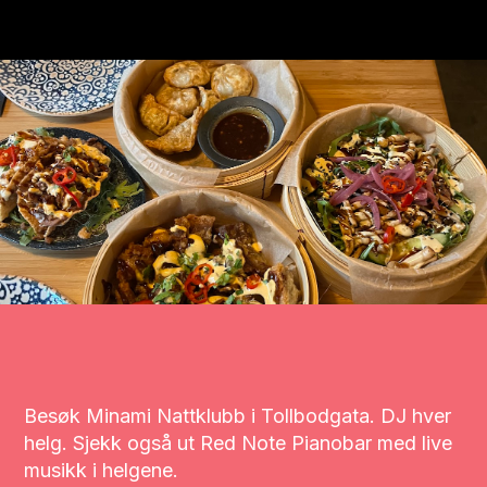
Besøk Minami Nattklubb i Tollbodgata. DJ hver
helg. Sjekk også ut Red Note Pianobar med live
musikk i helgene.