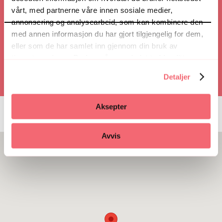
vårt, med partnerne våre innen sosiale medier,
annonsering og analysearbeid, som kan kombinere den
Ring
med annen informasjon du har gjort tilgjengelig for dem,
eller som de har samlet inn gjennom din bruk av
tjenestene deres. Du kan når som helst trekke ditt
samtykke i ettertid ved å trykke på bindersen i hjørnet,
Detaljer
så endre samtykke og så avvis.
Aksepter
Avvis