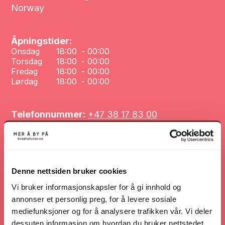
Norway
Åpningstider:
Onsdag
18:00
-
00:00
Torsdag
18:00
-
00:00
Fredag
18:00
-
00:00
Lørdag
18:00
-
00:00
Telefonnummer:
+47 38 17 83 00
Nettsted:
www.hosmoi.no/
Denne nettsiden bruker cookies
Nettsted
Vi bruker informasjonskapsler for å gi innhold og
annonser et personlig preg, for å levere sosiale
mediefunksjoner og for å analysere trafikken vår. Vi deler
Veibeskrivelse
dessuten informasjon om hvordan du bruker nettstedet