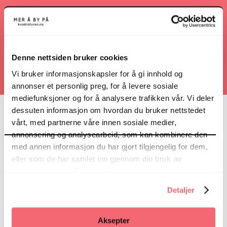
Ring
Denne nettsiden bruker cookies
Vi bruker informasjonskapsler for å gi innhold og
annonser et personlig preg, for å levere sosiale
mediefunksjoner og for å analysere trafikken vår. Vi deler
dessuten informasjon om hvordan du bruker nettstedet
vårt, med partnerne våre innen sosiale medier,
annonsering og analysearbeid, som kan kombinere den
med annen informasjon du har gjort tilgjengelig for dem,
eller som de har samlet inn gjennom din bruk av
tjenestene deres. Du kan når som helst trekke ditt
samtykke i ettertid ved å trykke på bindersen i hjørnet,
Detaljer
så endre samtykke og så avvis.
Aksepter