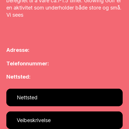
beregnet til å vare ca.1-1.5 timer. Glowing Golf er
en aktivitet som underholder både store og små.
Vi sees
Adresse:
Telefonnummer:
Nettsted:
Nettsted
Veibeskrivelse