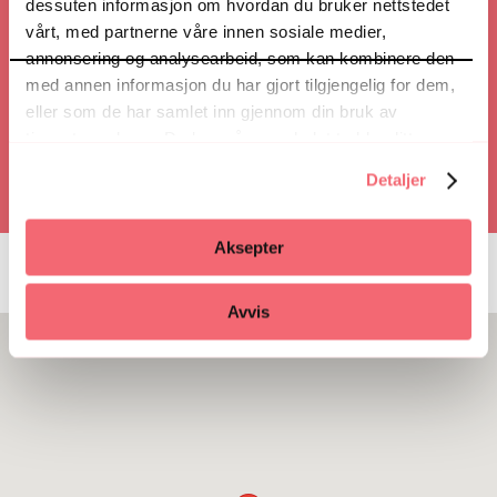
dessuten informasjon om hvordan du bruker nettstedet
vårt, med partnerne våre innen sosiale medier,
annonsering og analysearbeid, som kan kombinere den
Ring
med annen informasjon du har gjort tilgjengelig for dem,
eller som de har samlet inn gjennom din bruk av
tjenestene deres. Du kan når som helst trekke ditt
samtykke i ettertid ved å trykke på bindersen i hjørnet,
Detaljer
så endre samtykke og så avvis.
Aksepter
Avvis