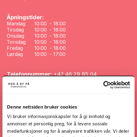
Åpningstider:
Mandag
10:00
-
18:00
Tirsdag
10:00
-
18:00
Onsdag
10:00
-
18:00
Torsdag
10:00
-
18:00
Fredag
10:00
-
18:00
Lørdag
10:00
-
17:00
Telefonnummer:
+47 46 29 85 04
Nettsted:
kollektivetshop.com/
Denne nettsiden bruker cookies
Nettsted
Vi bruker informasjonskapsler for å gi innhold og
annonser et personlig preg, for å levere sosiale
mediefunksjoner og for å analysere trafikken vår. Vi deler
Veibeskrivelse