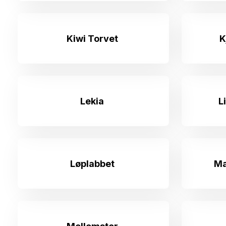
Kiwi Torvet
K
Lekia
L
Løplabbet
Ma