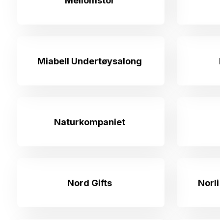
Mellomstor
Miabell Undertøysalong
Naturkompaniet
Nord Gifts
Norl