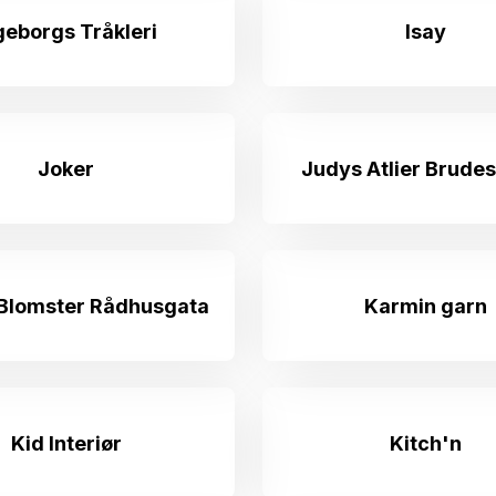
geborgs Tråkleri
Isay
Joker
Judys Atlier Brude
Blomster Rådhusgata
Karmin garn
Kid Interiør
Kitch'n