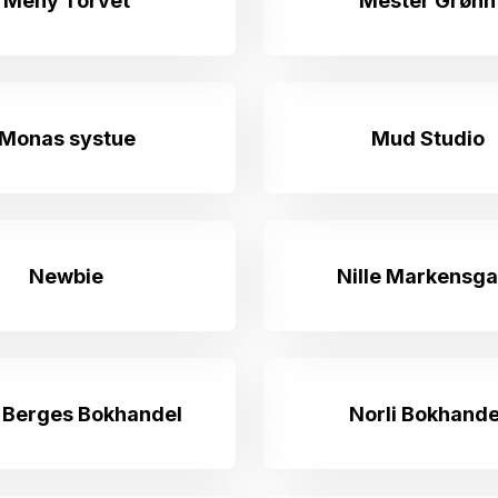
Meny Torvet
Mester Grønn
Monas systue
Mud Studio
Newbie
Nille Markensga
i Berges Bokhandel
Norli Bokhande