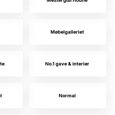
Mestergull Hodne
Møbelgalleriet
te
No.1 gave & interiør
l
Normal