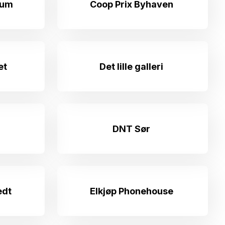
rum
Coop Prix Byhaven
et
Det lille galleri
DNT Sør
edt
Elkjøp Phonehouse