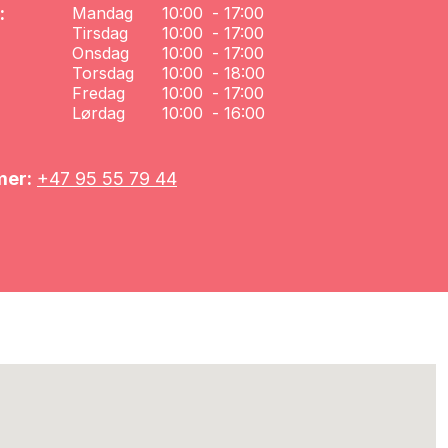
:
Mandag
10:00
-
17:00
Tirsdag
10:00
-
17:00
Onsdag
10:00
-
17:00
Torsdag
10:00
-
18:00
Fredag
10:00
-
17:00
Lørdag
10:00
-
16:00
mer:
+47 95 55 79 44