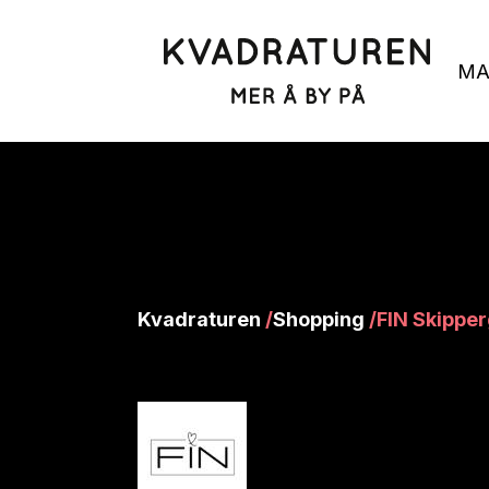
MA
Kvadraturen
/
Shopping
/
FIN Skippe