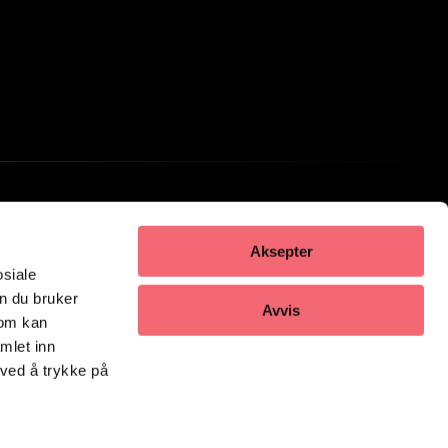
Aksepter
osiale
n du bruker
Avvis
som kan
mlet inn
 ved å trykke på