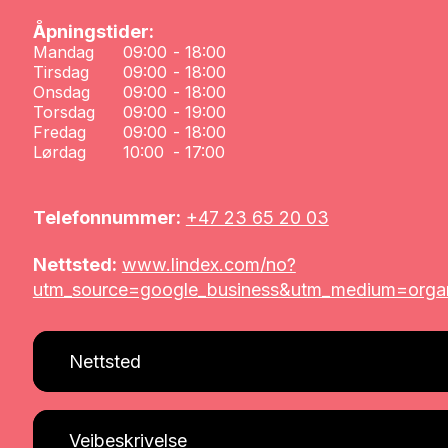
Åpningstider:
Mandag
09:00
-
18:00
Tirsdag
09:00
-
18:00
Onsdag
09:00
-
18:00
Torsdag
09:00
-
19:00
Fredag
09:00
-
18:00
Lørdag
10:00
-
17:00
Telefonnummer:
+47 23 65 20 03
Nettsted:
www.lindex.com/no?
utm_source=google_business&utm_medium=organ
Nettsted
Veibeskrivelse