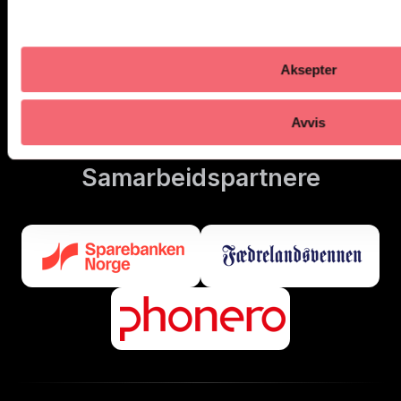
Kvadraturen i Kristiansand AS
(Kvadraturforeningen)
Aksepter
Avvis
Samarbeidspartnere