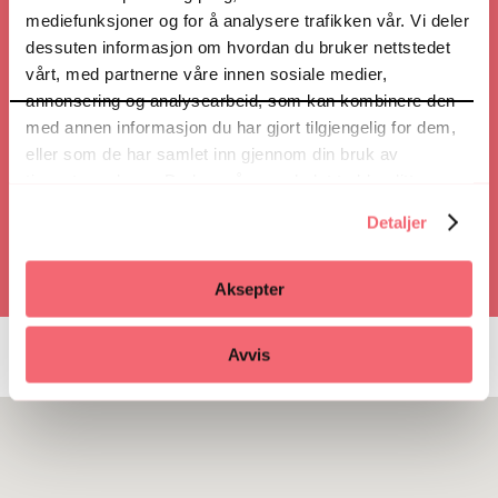
mediefunksjoner og for å analysere trafikken vår. Vi deler
dessuten informasjon om hvordan du bruker nettstedet
vårt, med partnerne våre innen sosiale medier,
Veibeskrivelse
annonsering og analysearbeid, som kan kombinere den
med annen informasjon du har gjort tilgjengelig for dem,
eller som de har samlet inn gjennom din bruk av
Ring
tjenestene deres. Du kan når som helst trekke ditt
samtykke i ettertid ved å trykke på bindersen i hjørnet,
Detaljer
så endre samtykke og så avvis.
Aksepter
Avvis