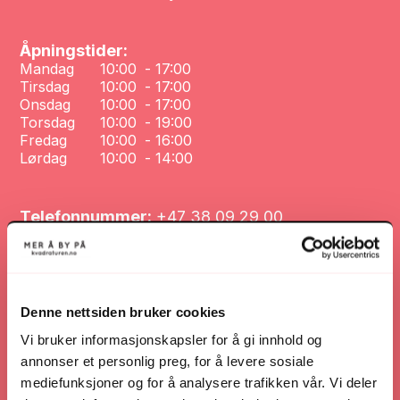
Åpningstider:
Mandag
10:00
-
17:00
Tirsdag
10:00
-
17:00
Onsdag
10:00
-
17:00
Torsdag
10:00
-
19:00
Fredag
10:00
-
16:00
Lørdag
10:00
-
14:00
Telefonnummer:
+47 38 09 29 00
Nettsted:
www.mcsenteret.no/
Denne nettsiden bruker cookies
Nettsted
Vi bruker informasjonskapsler for å gi innhold og
annonser et personlig preg, for å levere sosiale
mediefunksjoner og for å analysere trafikken vår. Vi deler
Veibeskrivelse