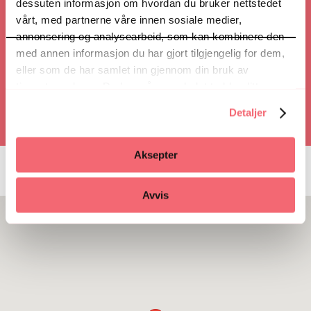
dessuten informasjon om hvordan du bruker nettstedet
vårt, med partnerne våre innen sosiale medier,
annonsering og analysearbeid, som kan kombinere den
Ring
med annen informasjon du har gjort tilgjengelig for dem,
eller som de har samlet inn gjennom din bruk av
tjenestene deres. Du kan når som helst trekke ditt
samtykke i ettertid ved å trykke på bindersen i hjørnet,
Detaljer
så endre samtykke og så avvis.
Aksepter
Avvis