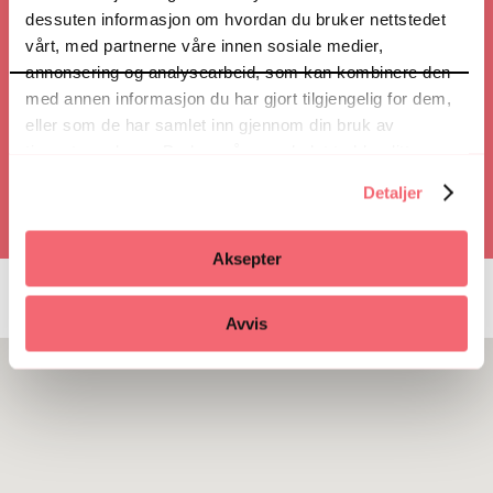
Veibeskrivelse
dessuten informasjon om hvordan du bruker nettstedet
vårt, med partnerne våre innen sosiale medier,
annonsering og analysearbeid, som kan kombinere den
med annen informasjon du har gjort tilgjengelig for dem,
Ring
eller som de har samlet inn gjennom din bruk av
tjenestene deres. Du kan når som helst trekke ditt
samtykke i ettertid ved å trykke på bindersen i hjørnet,
Detaljer
så endre samtykke og så avvis.
Aksepter
Avvis