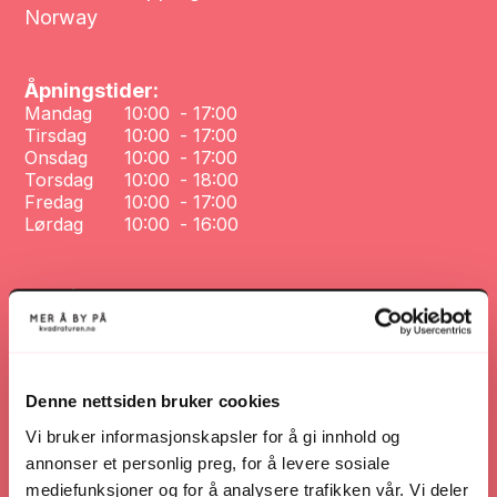
Norway
Åpningstider:
Mandag
10:00
-
17:00
Tirsdag
10:00
-
17:00
Onsdag
10:00
-
17:00
Torsdag
10:00
-
18:00
Fredag
10:00
-
17:00
Lørdag
10:00
-
16:00
Telefonnummer:
+47 40 03 42 05
Nettsted:
haust.no/
Denne nettsiden bruker cookies
Nettsted
Vi bruker informasjonskapsler for å gi innhold og
annonser et personlig preg, for å levere sosiale
mediefunksjoner og for å analysere trafikken vår. Vi deler