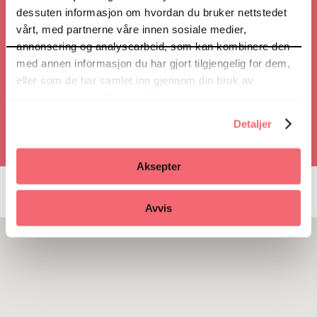
Veibeskrivelse
dessuten informasjon om hvordan du bruker nettstedet
vårt, med partnerne våre innen sosiale medier,
annonsering og analysearbeid, som kan kombinere den
med annen informasjon du har gjort tilgjengelig for dem,
Ring
eller som de har samlet inn gjennom din bruk av
tjenestene deres. Du kan når som helst trekke ditt
samtykke i ettertid ved å trykke på bindersen i hjørnet,
Detaljer
så endre samtykke og så avvis.
Aksepter
Avvis