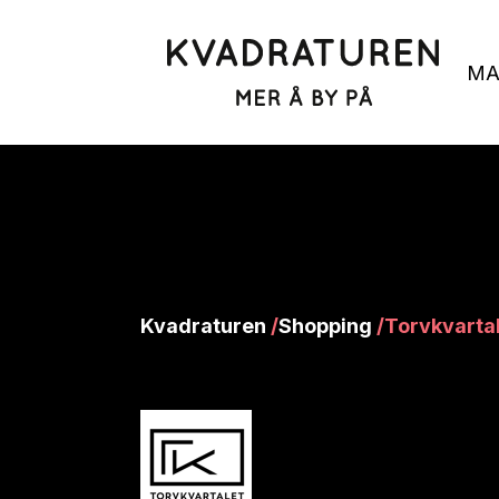
MA
Kvadraturen
/
Shopping
/
Torvkvarta