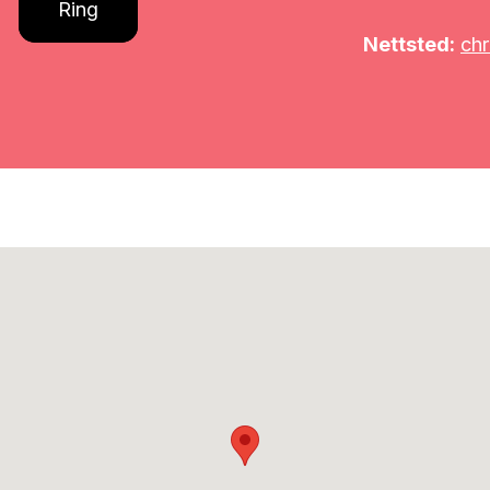
Ring
Nettsted:
chr