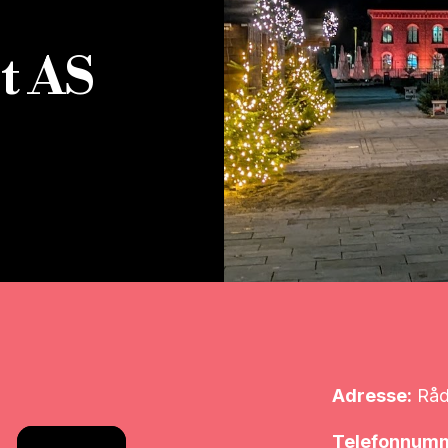
t AS
Adresse:
Rådh
Telefonnum