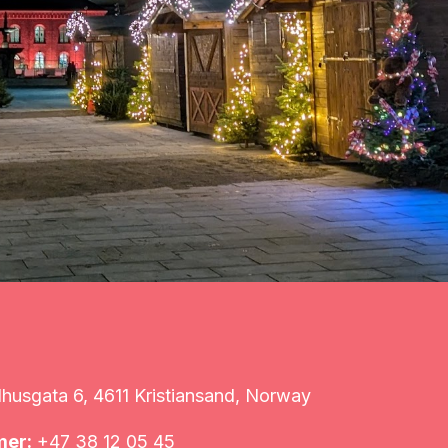
usgata 6, 4611 Kristiansand, Norway
mer:
+47 38 12 05 45