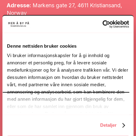
Adresse:
Markens gate 27, 4611 Kristiansand,
Norway
Åpningstider:
Mandag
10:00
-
18:00
Tirsdag
10:00
-
18:00
Denne nettsiden bruker cookies
Onsdag
10:00
-
18:00
Vi bruker informasjonskapsler for å gi innhold og
Torsdag
10:00
-
18:00
annonser et personlig preg, for å levere sosiale
Fredag
10:00
-
18:00
Lørdag
10:00
-
17:00
mediefunksjoner og for å analysere trafikken vår. Vi deler
dessuten informasjon om hvordan du bruker nettstedet
vårt, med partnerne våre innen sosiale medier,
Telefonnummer:
+47 38 02 44 12
annonsering og analysearbeid, som kan kombinere den
med annen informasjon du har gjort tilgjengelig for dem,
Nettsted:
mestergull.no/hodne/
eller som de har samlet inn gjennom din bruk av
tjenestene deres. Du kan når som helst trekke ditt
samtykke i ettertid ved å trykke på bindersen i hjørnet,
Nettsted
Detaljer
så endre samtykke og så avvis.