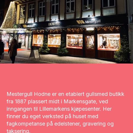
Mestergull Hodne er en etablert gullsmed butikk
fra 1887 plassert midt i Markensgate, ved
inngangen til Lillemarkens kjøpesenter. Her
finner du eget verksted på huset med
fagkompetanse på edelstener, gravering og
taksering.