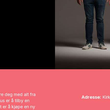
ere deg med alt fra
Adresse:
Kirk
s er å tilby en
t er å kjøpe en ny