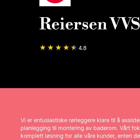
Reiersen VVS
4.8
Vi er entusiastiske rørleggere klare til å assist
planlegging til montering av baderom. Vårt foku
komplett løsning for alle våre kunder, enten de