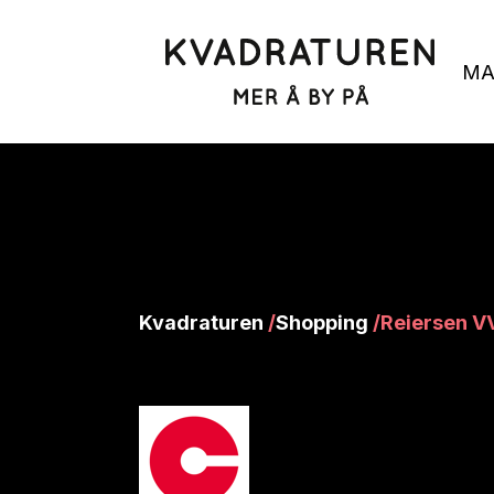
MA
Kvadraturen
/
Shopping
/
Reiersen V