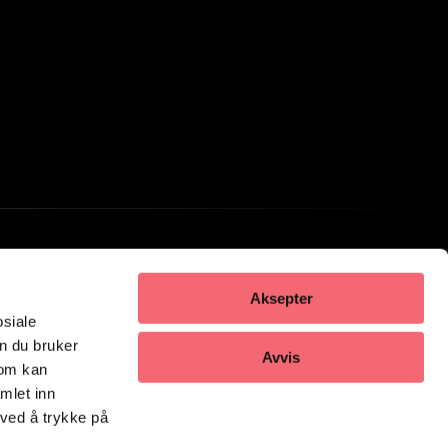
Aksepter
osiale
n du bruker
Avvis
som kan
mlet inn
 ved å trykke på