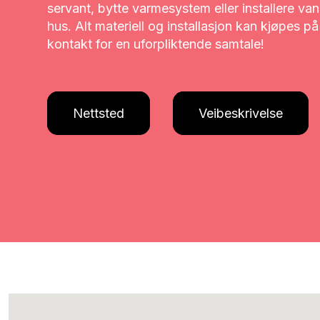
servant, bytte varmesystem eller installere van
hus. Alt materiell og installasjon kan kjøpes på
kontakt for en uforpliktende samtale!
Nettsted
Veibeskrivelse