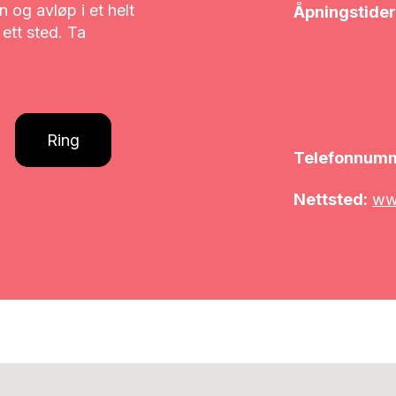
n og avløp i et helt
Åpningstider
 ett sted. Ta
Ring
Telefonnum
Nettsted:
www