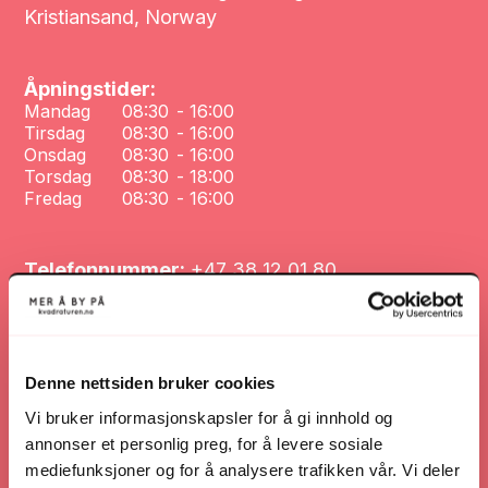
Kristiansand, Norway
Åpningstider:
Mandag
08:30
-
16:00
Tirsdag
08:30
-
16:00
Onsdag
08:30
-
16:00
Torsdag
08:30
-
18:00
Fredag
08:30
-
16:00
Telefonnummer:
+47 38 12 01 80
Nettsted:
lauvland.no/
Denne nettsiden bruker cookies
Nettsted
Vi bruker informasjonskapsler for å gi innhold og
annonser et personlig preg, for å levere sosiale
mediefunksjoner og for å analysere trafikken vår. Vi deler
Veibeskrivelse