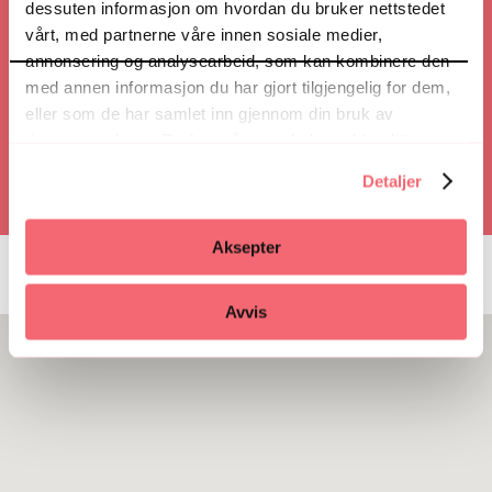
dessuten informasjon om hvordan du bruker nettstedet
vårt, med partnerne våre innen sosiale medier,
annonsering og analysearbeid, som kan kombinere den
Ring
med annen informasjon du har gjort tilgjengelig for dem,
eller som de har samlet inn gjennom din bruk av
tjenestene deres. Du kan når som helst trekke ditt
samtykke i ettertid ved å trykke på bindersen i hjørnet,
Detaljer
så endre samtykke og så avvis.
Aksepter
Avvis