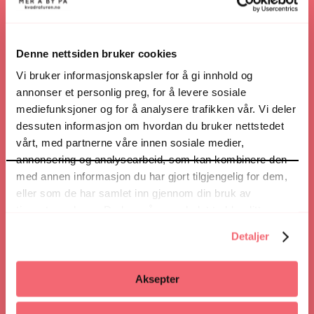
Onsdag
10:00
-
17:00
Torsdag
10:00
-
17:00
Fredag
10:00
-
17:00
Denne nettsiden bruker cookies
Lørdag
10:00
-
16:00
Vi bruker informasjonskapsler for å gi innhold og
annonser et personlig preg, for å levere sosiale
Telefonnummer:
+47 40 02 77 53
mediefunksjoner og for å analysere trafikken vår. Vi deler
dessuten informasjon om hvordan du bruker nettstedet
Nettsted:
infografikk.no/
vårt, med partnerne våre innen sosiale medier,
annonsering og analysearbeid, som kan kombinere den
med annen informasjon du har gjort tilgjengelig for dem,
Nettsted
eller som de har samlet inn gjennom din bruk av
tjenestene deres. Du kan når som helst trekke ditt
samtykke i ettertid ved å trykke på bindersen i hjørnet,
Detaljer
Veibeskrivelse
så endre samtykke og så avvis.
Aksepter
Ring