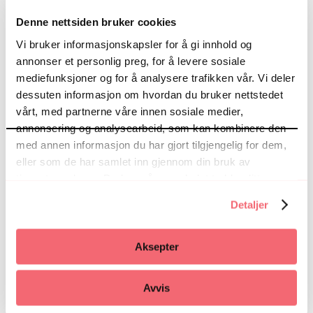
utdannelsen er ferdig. Bedriftene som har
Denne nettsiden bruker cookies
lærlinger får også et tilskudd fra
fylkeskommunen for opplæringen de gjør av
Vi bruker informasjonskapsler for å gi innhold og
en lærling.
annonser et personlig preg, for å levere sosiale
mediefunksjoner og for å analysere trafikken vår. Vi deler
dessuten informasjon om hvordan du bruker nettstedet
vårt, med partnerne våre innen sosiale medier,
annonsering og analysearbeid, som kan kombinere den
med annen informasjon du har gjort tilgjengelig for dem,
eller som de har samlet inn gjennom din bruk av
tjenestene deres. Du kan når som helst trekke ditt
samtykke i ettertid ved å trykke på bindersen i hjørnet,
Detaljer
så endre samtykke og så avvis.
Alt du trenger å vite
Aksepter
Last ned presentasjonen fra
møtet. Her finner du praktisk
Avvis
info og kontaktinfo for videre